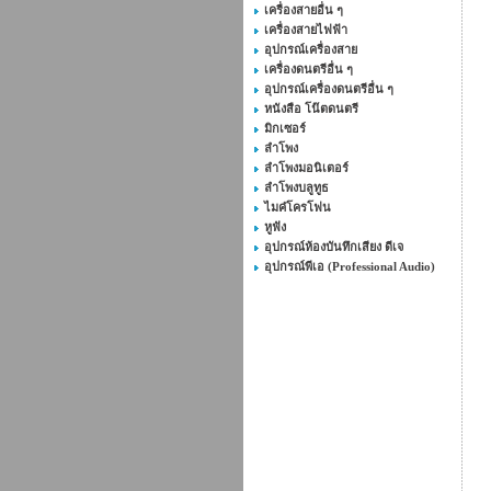
เครื่องสายอื่น ๆ
เครื่องสายไฟฟ้า
อุปกรณ์เครื่องสาย
เครื่องดนตรีอื่น ๆ
อุปกรณ์เครื่องดนตรีอื่น ๆ
หนังสือ โน๊ตดนตรี
มิกเซอร์
ลำโพง
ลำโพงมอนิเตอร์
ลำโพงบลูทูธ
ไมค๋โครโฟน
หูฟัง
อุปกรณ์ห้องบันทึกเสียง ดีเจ
อุปกรณ์พีเอ (Professional Audio)