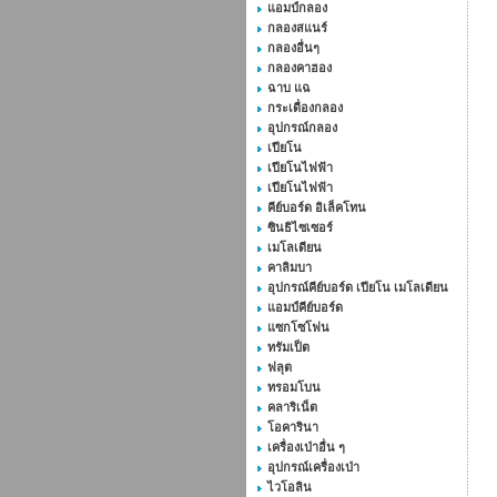
แอมป์กลอง
กลองสแนร์
กลองอื่นๆ
กลองคาฮอง
ฉาบ แฉ
กระเดื่องกลอง
อุปกรณ์กลอง
เปียโน
เปียโนไฟฟ้า
เปียโนไฟฟ้า
คีย์บอร์ด อิเล็คโทน
ซินธิไซเซอร์
เมโลเดียน
คาลิมบา
อุปกรณ์คีย์บอร์ด เปียโน เมโลเดียน
แอมป์คีย์บอร์ด
แซกโซโฟน
ทรัมเป็ต
ฟลุต
ทรอมโบน
คลาริเน็ต
โอคารินา
เครื่องเป่าอื่น ๆ
อุปกรณ์เครื่องเป่า
ไวโอลิน