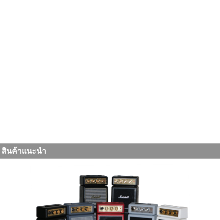
คำค้นหา BNG MUSIC :
bng music เดอะมอลล์บางแค, www.bngmusicthailand.com, BNG
MUSIC Kalimba, BNG MUSIC สาขา เดอะมอลล์ บางกะปิ, ร้านขายเครื่องดนตรี กรุงเทพ, ร้าน
ขายเครื่องดนตรี ฝั่งธน, ร้านขายเครื่องดนตรี ธนบุรี, ร้าน เครื่องดนตรี เดอะมอลล์ ท่าพระ, ร้าน
ขายเครื่องดนตรี เดอะมอลล์ โคราชม ร้าน เครื่องดนตรี เดอะมอลล์ บางแค, เครื่องดนตรี นำเข้า,
อุปกรณ์ดนตรี, เปียโนไฟฟ้า, กีตาร์, กีต้าร์, กีตาร์โปร่ง, กีตาร์ไฟฟ้า, กีตาร์คลาสสิค,
กีตาร์โปร่ง
ไฟฟ้า, กีตาร์เบส, คีย์บอร์ด่, อิเล็คโทน, อูคูเลเล่, อคูเลเล่, ยูคูเลเล่, อูคูลีลี่, กลองไฟฟ้า, กลองชุด,
YAMAHA, CASIO KAWAI, FENDER, IBANEZ, GIBSON, EPIPHONE, PEARL, TAMA,
LUDWIG, CADESON, VEELAH, ENYA, AMARI, ROLAND, KORG, ZILDJIAN,
DEEWHY, คาลิมบา, คาลิมบ้า, แฉ, ฉาบ, ฟลุท, ฟรุท, ฟลุ๊ท, ทรอมโบน, ทรัมเปต, ทรัมเป็ต, แซ็ก,
แซ็กโซโฟน, คลาริเน็ต, ขลุ่ย, เมโลเดียน, เมโลเดี้ยน, SUZUKI, เปียโน
สินค้าแนะนำ