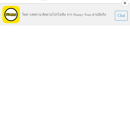
สินค้าใหม่
ใหม่! แชทถาม ติดตามโปรโมชั่น จาก Shappy Team ผ่านมือถือ
Chat
เรามีสินค้าใหม่ล่าสุด ที่เข้าสู่ประเทศไทย นำเสนอก่อนใคร ใน
ราคาพิเศษ เชิญคลิกด้านในครับ
More...
Copyright © 2010 All Rights Reserved.
0-2466-3615, 0-2465-467
บริษัท วิช แอนด์ ริช จำกัด
1018/9-10 ถนนเทอดไท แขวงตลาดพลู เขตธนบุรี กรุงเทพฯ 10600
โทร.0-2466-3615, 0-2465-4675, 0-2465-9675, 08-18-08-6655 โทรสาร 0-2465-9675
Email :
bngmusicthailand@gmail.com
วันเวลาทำการ : จันทร์-เสาร์ 9.00 น. - 18.00 น. หยุดทุกวันอาทิตย์
สงวนลิขสิทธิ์ ตาม พ.ร.บ. ลิขสิทธิ์ พ.ศ. 2537
วันที่เริ่มให้บริการ 15 มกราคม 2549
ผู้เข้าชมครบ 1 ล้านคน 10 กรกฎาคม 2553
Visitors : 39675502