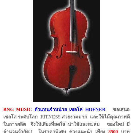
BNG MUSIC
ตัวแทนจำหน่าย เชลโล่ HOFNER
ขอเสนอ
เชลโล่ ระดับโลก FITNESS สวยงามมาก และใช้ไม้คุณภาพดี
ในการผลิต จึงให้เสียงที่สดใส น่าใช้และสะสม ของใหม่ มี
จำนวนจำกัด!! ในราคาพิเศษ ช่วงแนะนำ เพียง
8500
บาท