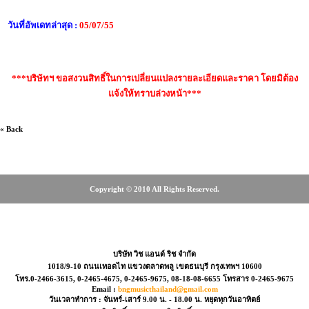
วันที่อัพเดทล่าสุด :
05/07/55
***บริษัทฯ ขอสงวนสิทธิ์ในการเปลี่ยนแปลงรายละเอียดและราคา โดยมิต้อง
แจ้งให้ทราบล่วงหน้า***
« Back
Copyright © 2010 All Rights Reserved.
0-2466-3615, 0-2465-4675, 08-18-08-6655
บริษัท วิช แอนด์ ริช จำกัด
1018/9-10 ถนนเทอดไท แขวงตลาดพลู เขตธนบุรี กรุงเทพฯ 10600
โทร.0-2466-3615, 0-2465-4675, 0-2465-9675, 08-18-08-6655 โทรสาร 0-2465-9675
Email :
bngmusicthailand@gmail.com
วันเวลาทำการ : จันทร์-เสาร์ 9.00 น. - 18.00 น. หยุดทุกวันอาทิตย์