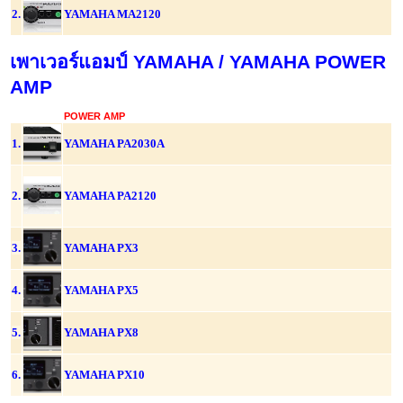
2.
YAMAHA MA2120
เพาเวอร์แอมป์ YAMAHA / YAMAHA POWER
AMP
POWER AMP
1.
YAMAHA PA2030A
2.
YAMAHA PA2120
3.
YAMAHA PX3
4.
YAMAHA PX5
5.
YAMAHA PX8
6.
YAMAHA PX10