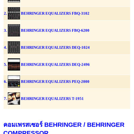
2.
BEHRINGER EQUALIZERS FBQ-3102
3.
BEHRINGER EQUALIZERS FBQ-6200
4.
BEHRINGER EQUALIZERS DEQ-1024
5.
BEHRINGER EQUALIZERS DEQ-2496
6.
BEHRINGER EQUALIZERS PEQ-2000
7.
BEHRINGER EQUALIZERS T-1951
คอมเพรสเซอร์ BEHRINGER / BEHRINGER
COMPRESSOR