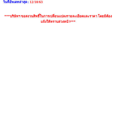
วันที่อัพเดทล่าสุด :
12/10/63
***บริษัทฯ ขอสงวนสิทธิ์ในการเปลี่ยนแปลงรายละเอียดและราคา โดยมิต้อง
แจ้งให้ทราบล่วงหน้า***
คำค้นหา : กีตาร์โปร่งไฟฟ้า YAMAHA FGX-720SC, yamaha
fgx720sc ดีมั้ย, กีต้าร์โปร่งไฟฟ้า YAMAHA FGX
720SC,yamaha fgx720sc มือสอง, fgx720sc ราคา, กีตาร์
โปร่งไฟฟ้า yamaha fgx-720sc เต่าแดง, ราคากีตาร์โปร่ง
ไฟฟ้า YAMAHA FGX720SC, กีตาร์โปร่งไฟฟ้า Yamaha