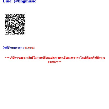
Line: @bngmusic
วันที่อัพเดทล่าสุด :
03/04/65
***บริษัทฯ ขอสงวนสิทธิ์ในการเปลี่ยนแปลงรายละเอียดและราคา โดยมิต้องแจ้งให้ทราบ
ล่วงหน้า***
คำค้นหา : กีต้าร์ yamaha ไฟฟ้า, yamaha erg121u ดีไหม,