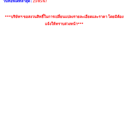
วันที่อัพเดทล่าสุด :
23/05/67
***บริษัทฯ ขอสงวนสิทธิ์ในการเปลี่ยนแปลงรายละเอียดและราคา โดยมิต้อง
แจ้งให้ทราบล่วงหน้า***
คำค้นหา : yamaha c80 มือสอง, กีต้าร์คลาสสิค yamaha,
Yamaha C80, Yamaha CS40, yamaha c-40, Yamaha C40,
กีต้าร์คลาสสิค คอเล็ก, กีต้าร์คลาสสิค martinez, กีต้าร์
คลาสสิค yamaha c80, กีต้าร์คลาสสิค yamaha gc, กีต้าร์
คลาสสิค คอเล็ก, กีต้าร์คลาสสิค สเปน, กีต้าร์คลาสสิค fender,