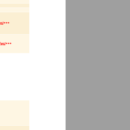
หม่***
ใหม่***