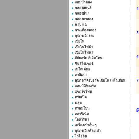
แอมป์กลอง
กลองสแนร์
4
กลองอื่นๆ
กลองคาฮอง
ฉาบ แฉ
กระเดื่องกลอง
5
อุปกรณ์กลอง
เปียโน
เปียโนไฟฟ้า
เปียโนไฟฟ้า
6
คีย์บอร์ด อิเล็คโทน
ซินธิไซเซอร์
เมโลเดียน
คาลิมบา
7
อุปกรณ์คีย์บอร์ด เปียโน เมโลเดียน
แอมป์คีย์บอร์ด
แซกโซโฟน
ทรัมเป็ต
ฟลุต
ทรอมโบน
คลาริเน็ต
โอคารินา
เครื่องเป่าอื่น ๆ
อุปกรณ์เครื่องเป่า
ไวโอลิน