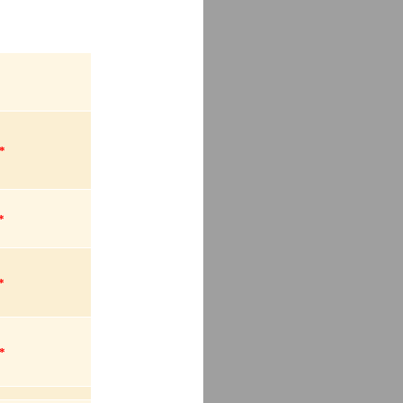
*
*
*
*