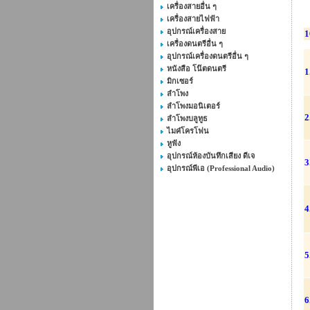
เครื่องสายอื่น ๆ
เครื่องสายไฟฟ้า
อุปกรณ์เครื่องสาย
1
เครื่องดนตรีอื่น ๆ
อุปกรณ์เครื่องดนตรีอื่น ๆ
หนังสือ โน๊ตดนตรี
1
มิกเซอร์
ลำโพง
ลำโพงมอนิเตอร์
2
ลำโพงบลูทูธ
ไมค๋โครโฟน
หูฟัง
อุปกรณ์ห้องบันทึกเสียง ดีเจ
3
อุปกรณ์พีเอ (Professional Audio)
4
5
6