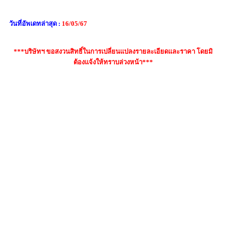
วันที่อัพเดทล่าสุด :
16/05/67
***บริษัทฯ ขอสงวนสิทธิ์ในการเปลี่ยนแปลงรายละเอียดและราคา โดยมิ
ต้องแจ้งให้ทราบล่วงหน้า***
คำค้นหา : กีตาร์โปร่ง YAMAHA FS-100C, yamaha fs100c