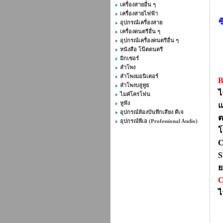
เครื่องสายอื่น ๆ
เครื่องสายไฟฟ้า
ซ
อุปกรณ์เครื่องสาย
เครื่องดนตรีอื่น ๆ
อุปกรณ์เครื่องดนตรีอื่น ๆ
หนังสือ โน๊ตดนตรี
มิกเซอร์
ลำโพง
ลำโพงมอนิเตอร์
B
ลำโพงบลูทูธ
ไ
ไมค๋โครโฟน
หูฟัง
แ
อุปกรณ์ห้องบันทึกเสียง ดีเจ
ต
อุปกรณ์พีเอ (Professional Audio)
โ
C
S
ย
ไ