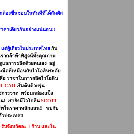
้องชื่นชอบในทันทีที่ได้สัมผัส
ราคาเดียวกันอย่างแน่
นอน
!!
 แต่ผู้เดียวในประเทศไทย
กับ
ากล้าท้าพิสูจน์ทั้งคุณภาพ
ดูแลการผลิตด้วยตนเอง อยู่
ีตที่เหมือนกับไวโอลินระดับ
คือ ราชาในการผลิตไวโอลิน
T CAO
เริ่มต้นด้วยรุ่น
ใช่การวาด พร้อมกล่องแข็ง
้น! เรายังมีไวโอลิน
SCOTT
ออาชีพในราคาหลักแสน!!
พบกับ
ั่วประเทศ
!!
 รับจังหวัดละ 1 ร้าน และใน