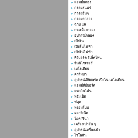
แอมป์กลอง
กลองสแนร์
กลองอื่นๆ
กลองคาฮอง
ฉาบ แฉ
กระเดื่องกลอง
อุปกรณ์กลอง
เปียโน
เปียโนไฟฟ้า
เปียโนไฟฟ้า
คีย์บอร์ด อิเล็คโทน
ซินธิไซเซอร์
เมโลเดียน
คาลิมบา
อุปกรณ์คีย์บอร์ด เปียโน เมโลเดียน
แอมป์คีย์บอร์ด
แซกโซโฟน
ทรัมเป็ต
ฟลุต
ทรอมโบน
คลาริเน็ต
โอคารินา
เครื่องเป่าอื่น ๆ
อุปกรณ์เครื่องเป่า
ไวโอลิน