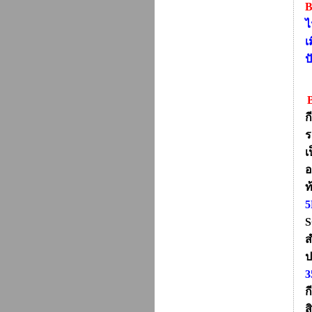
ไ
เ
ป
ก
ร
เ
อ
ท
5
S
ส
ป
ก
ส