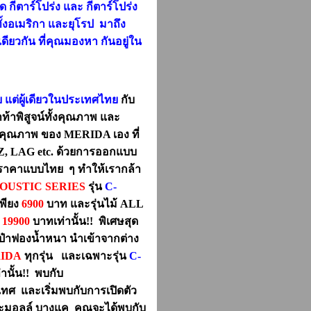
 กีตาร์โปร่ง และ กีตาร์โปร่ง
งอเมริกา และยุโรป มาถึง
ดียวกัน ที่คุณมองหา กันอยู่ใน
ย แต่ผู้เดียวในประเทศไทย
กับ
ท้าพิสูจน์ทั้งคุณภาพ และ
ร์คุณภาพ ของ MERIDA เอง ที่
NEZ, LAG etc. ด้วยการออกแบบ
ราคาแบบไทย ๆ ทำให้เรากล้า
OUSTIC SERIES
รุ่น
C-
พียง
6900
บาท และรุ่นไม้ ALL
ง
19900
บาทเท่านั้น!! พิเศษสุด
ป๋าฟองน้ำหนา นำเข้าจากต่าง
IDA
ทุกรุ่น และเฉพาะรุ่น
C-
่านั้น!!
พบกับ
ทศ และเริ่มพบกับการเปิดตัว
ดอะมอลล์ บางแค คุณจะได้พบกับ