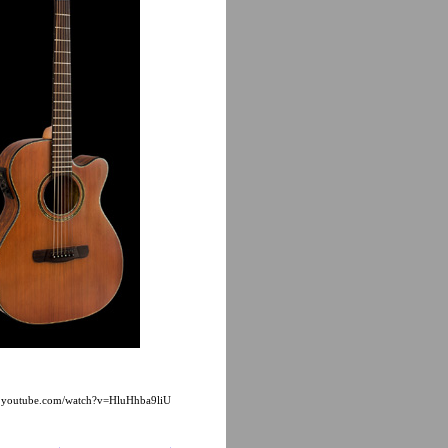
w.youtube.com/watch?v=HluHhba9liU