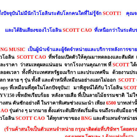
ึ่งปัจจุบันไม่มีนักไวโอลินระดับโลกคนใดที่ไม่รู้จัก
SCOTT
!
คุณจะต
และได้ยินเสียงของไวโอลิน
SCOTT CAO
ที่เหนือกว่าในระดับ
NG MUSIC
เป็นผู้นำเข้าและผู้จัดจำหน่ายและบริการหลังการขาย
วโอลิน
SCOTT CAO
ที่พร้อมเปิดตัวให้คุณมาทดลองและสัมผัส เร
ละราคา ว่าสมเหตุผลแน่นอน จากโรงงานคุณภาพ ที่
SCOTT
ได้
ลอดเวลา ทั้งที่ประเทศสหรัฐอเมริกา และประเทศจีน ด้วยงานประณ
ลก หลาย ๆ รุ่น ทั้งสี และตำหนิที่เหมือนอย่างแยกไม่ออก
SCOTT
opy ที่เหมือนที่สุดในโลกปัจจุบัน!! มาพิสูจน์ได้กับ ไวโอลิน
SCOT
YV150 เซ็ทอัพเรียบร้อย หลังลายเสือ ที่เป็นลายไม้ธรรมชาติ ไม่
างสน คันชักอย่างดี ในราคาพิเศษช่วงแนะนำ เพียง
6500
บาทเท่านั
CAO
รุ่นต่าง ๆ มากมาย ตั้งแต่ระดับฝึกหัดเริ่มต้น จนถึงระดับมื
วโอลิน
SCOTT CAO
ได้ทุกสาขาของ
BNG
และตัวแทนจำหน่ายท
(ร้านค้าสนใจเป็นตัวแทนจำหน่าย กรุณาติดต่อที่บริษัทฯ โดยตรง
กรุงเทพฯ โซนละ 1 ร้านเท่านั้น!!)