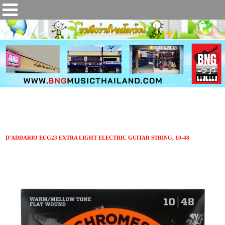
สายกีตาร์ไฟฟ้า D'ADDARIO ECG23 EXTRA LIGHT ELECTRIC GUITAR STRING, 10-48
D'ADDARIO ECG23 EXTRA LIGHT ELECTRIC GUITAR STRING, 10-48