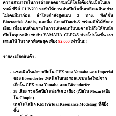
ความสามารถในการถ่ายทอดอารมณ์ที่ใกล้เคียงกับเปียโนแก
รนด์ ซีรีส์ CLP-700 จะทำให้การเล่นเปียโนนั้นเพลิดเพลินอย่าง
ไม่เคยมีมาก่อน ลำโพงกำลังสูงแบบ 2 ทาง, ฟังก์ชั่น
Bluetooth® Audio, และลิ่ม GrandTouch-S พร้อมคีย์ไม้ที่ยอด
เยี่ยม เพื่อมอบศักยภาพในการเล่นดนตรีแบบคาดไม่ถึงให้กับนัก
เปียโนทุกระดับ พบกับ YAMAHA CLP745 ช่วงโปรโมชั่น เรา
เสนอให้ ในราคาพิเศษสุด เพียง
92,000
เท่านั้น!!!
รายละเอียดสินค้า :
แซลเพิลใหม่จากเปียโน CFX ของ Yamaha และ Imperial
ของ Bösendorfer เทคนิคไบเนอรอลแซมพลิงใหม่จาก
เปียโน CFX ของ Yamaha และ Bösendorfer
38 เสียง รวมถึงเปียโนฟอร์เต 2 เสียง (เปียโน Mozart/เปีย
โน Chopin)
เทคโนโลยี VRM (Virtual Resonance Modeling) ที่ดียิ่ง
ขึ้น