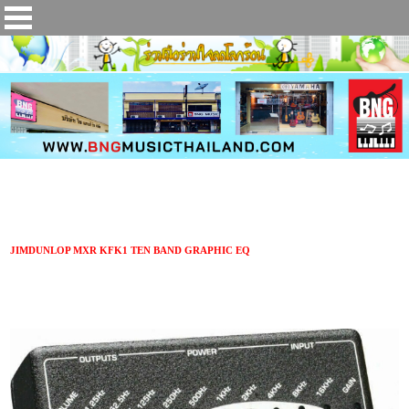
เอฟเฟ็คกีตาร์ JIMDUNLOP MXR KFK1 TEN BAND GRAPHIC EQ
JIMDUNLOP MXR KFK1 TEN BAND GRAPHIC EQ