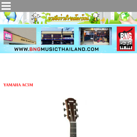
กีตาร์โปร่งไฟฟ้า YAMAHA AC5M
YAMAHA AC5M