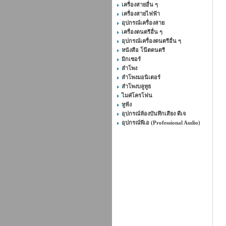
เครื่องสายอื่น ๆ
เครื่องสายไฟฟ้า
อุปกรณ์เครื่องสาย
เครื่องดนตรีอื่น ๆ
อุปกรณ์เครื่องดนตรีอื่น ๆ
หนังสือ โน๊ตดนตรี
มิกเซอร์
ลำโพง
ลำโพงมอนิเตอร์
ลำโพงบลูทูธ
ไมค๋โครโฟน
หูฟัง
อุปกรณ์ห้องบันทึกเสียง ดีเจ
อุปกรณ์พีเอ (Professional Audio)