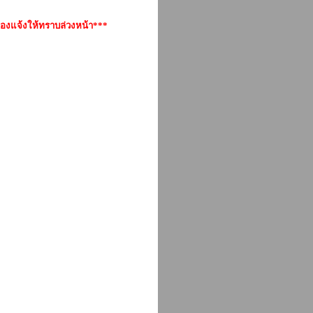
องแจ้งให้ทราบล่วงหน้า***
ั้ย, กีต้าร์เบส YAMAHA BB
-235 เต่าแดง, ราคากีตาร์เบส
amaha bb235 ราคา, BB235 มือ
5 กี่นิ้ว, yamaha bb-235 ซื้อ
amaha bb235 ปลอม, yamaha bb-