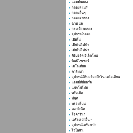
แอมป์กลอง
กลองสแนร์
กลองอื่นๆ
กลองคาฮอง
ฉาบ แฉ
กระเดื่องกลอง
อุปกรณ์กลอง
เปียโน
เปียโนไฟฟ้า
เปียโนไฟฟ้า
คีย์บอร์ด อิเล็คโทน
ซินธิไซเซอร์
เมโลเดียน
คาลิมบา
อุปกรณ์คีย์บอร์ด เปียโน เมโลเดียน
แอมป์คีย์บอร์ด
แซกโซโฟน
ทรัมเป็ต
ฟลุต
ทรอมโบน
คลาริเน็ต
โอคารินา
เครื่องเป่าอื่น ๆ
อุปกรณ์เครื่องเป่า
ไวโอลิน