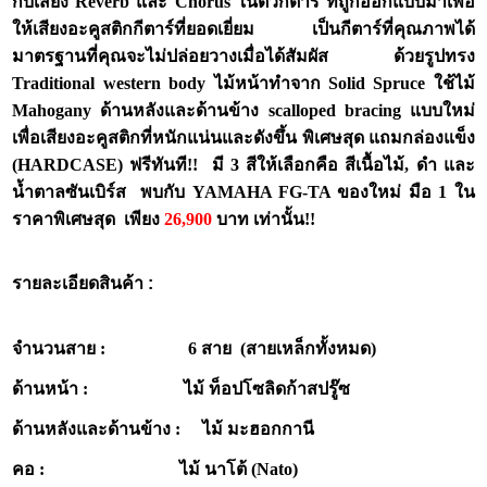
กับเสียง Reverb และ Chorus ในตัวกีต้าร์ ที่ถูกออกแบบมาเพื่อ
ให้เสียงอะคูสติกกีตาร์ที่ยอดเยี่ยม เป็นกีตาร์ที่คุณภาพได้
มาตรฐานที่คุณจะไม่ปล่อยวางเมื่อได้สัมผัส ด้วยรูปทรง
Traditional western body ไม้หน้าทำจาก Solid Spruce ใช้ไม้
Mahogany ด้านหลังและด้านข้าง scalloped bracing แบบใหม่
เพื่อเสียงอะคูสติกที่หนักแน่นและดังขึ้น พิเศษสุด แถมกล่องแข็ง
(HARDCASE) ฟรีทันที!! มี 3 สีให้เลือกคือ สีเนื้อไม้, ดำ และ
น้ำตาลซันเบิร์ส พบกับ YAMAHA FG-TA ของใหม่ มือ 1 ใน
ราคาพิเศษสุด เพียง
26,900
บาท เท่านั้น!!
รายละเอียดสินค้า :
จำนวนสาย : 6 สาย (สายเหล็กทั้งหมด)
ด้านหน้า : ไม้ ท็อปโซลิดก้าสปรู๊ซ
ด้านหลังและด้านข้าง : ไม้ มะฮอกกานี
คอ : ไม้ นาโต้ (Nato)