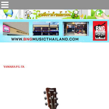
กีตาร์โปร่งไฟฟ้า YAMAHA FG-TA
YAMAHA FG-TA