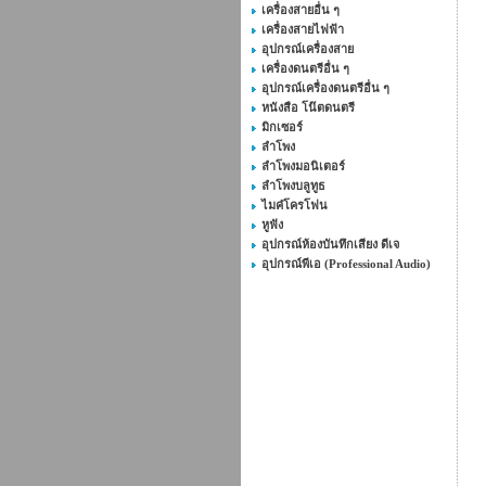
เครื่องสายอื่น ๆ
เครื่องสายไฟฟ้า
อุปกรณ์เครื่องสาย
เครื่องดนตรีอื่น ๆ
อุปกรณ์เครื่องดนตรีอื่น ๆ
หนังสือ โน๊ตดนตรี
มิกเซอร์
ลำโพง
ลำโพงมอนิเตอร์
ลำโพงบลูทูธ
ไมค๋โครโฟน
หูฟัง
อุปกรณ์ห้องบันทึกเสียง ดีเจ
อุปกรณ์พีเอ (Professional Audio)