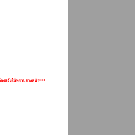
้องแจ้งให้ทราบล่วงหน้า***