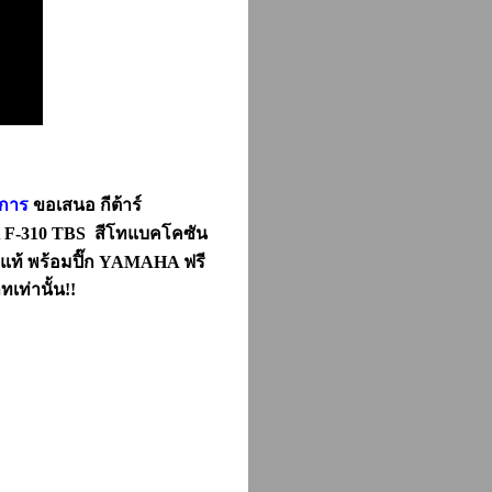
งการ
ขอเสนอ กีต้าร์
 F-310 TBS สีโทแบคโคซัน
แท้ พร้อมปิ๊ก YAMAHA ฟรี
ทเท่านั้น!!