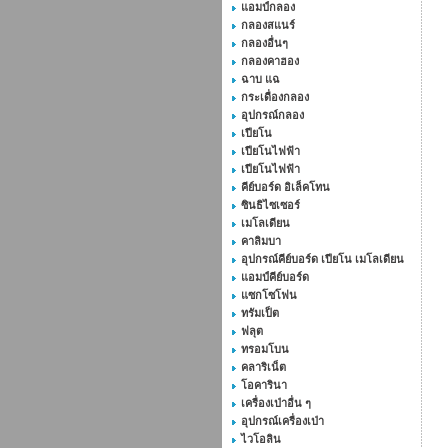
แอมป์กลอง
กลองสแนร์
กลองอื่นๆ
กลองคาฮอง
ฉาบ แฉ
กระเดื่องกลอง
อุปกรณ์กลอง
เปียโน
เปียโนไฟฟ้า
เปียโนไฟฟ้า
คีย์บอร์ด อิเล็คโทน
ซินธิไซเซอร์
เมโลเดียน
คาลิมบา
อุปกรณ์คีย์บอร์ด เปียโน เมโลเดียน
แอมป์คีย์บอร์ด
แซกโซโฟน
ทรัมเป็ต
ฟลุต
ทรอมโบน
คลาริเน็ต
โอคารินา
เครื่องเป่าอื่น ๆ
อุปกรณ์เครื่องเป่า
ไวโอลิน