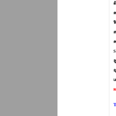
ด
ฟ
ส
S
อ
เ
ผ
T