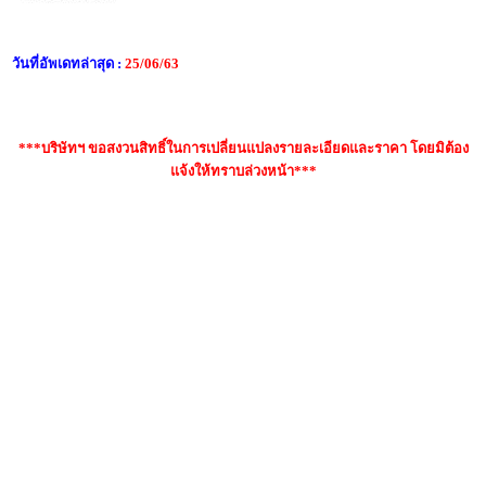
วันที่อัพเดทล่าสุด :
25/06/63
***บริษัทฯ ขอสงวนสิทธิ์ในการเปลี่ยนแปลงรายละเอียดและราคา โดยมิต้อง
แจ้งให้ทราบล่วงหน้า***
คำค้นหา : กีต้าร์โปร่ง yamaha f630, yamaha f630dw, กีต้าร์