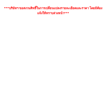
***บริษัทฯ ขอสงวนสิทธิ์ในการเปลี่ยนแปลงรายละเอียดและราคา โดยมิต้อง
แจ้งให้ทราบล่วงหน้า***
คำค้นหา : กีตาร์โปร่ง YAMAHA FG-700S, yamaha fg700s ดี
มั้ย, กีต้าร์โปร่ง YAMAHA FG 700S,yamaha fg700s มือสอง,
fg700s ราคา, กีตาร์โปร่ง yamaha fg-700s เต่าแดง, ราคากีตาร์
โปร่ง YAMAHA FG700S, กีตาร์โปร่ง Yamaha FG-700S มือ
สอง, กีต้าร์โปร่ง yamaha fg700s ราคา, FG700SN มือสอง,
YAMAHA FG-700S รีวิว, yamaha fg700s กี่บาท , YAMAHA