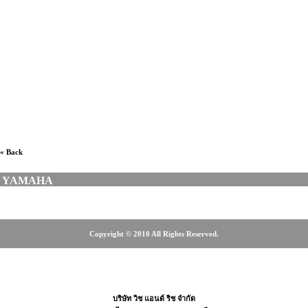
กีตาร์โปร่งไฟฟ้าศรีนครินทร์, ร้านขายกีตาร์โปร่งไฟฟ้าบางนา,
ร้านขายกีตาร์โปร่งไฟฟ้าลาดพร้าว, ร้านขายกีตาร์โปร่งไฟฟ้า
สุขุมวิท, ร้านขายกีตาร์โปร่งไฟฟ้ารังสิต, ร้านขายกีตาร์โปร่ง
ไฟฟ้าตลาดพลู, ร้านขายกีตาร์ โคราช, ร้านดนตรีฝั่งธน, ร้าน
ขายเครื่องดนตรี, เครื่องดนตรี, MUSICARMS, มิวสิคอาร์ม,
RALAMUSIC, MUSICME, เต่าแดง, Taodang, Music plant,
CT MUSIC, MUSICAL INSTRUMENT
« Back
YAMAHA
Copyright © 2010 All Rights Reserved.
5, 08-18-08-6655
บริษัท วิช แอนด์ ริช จำกัด