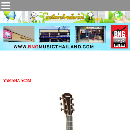
กีตาร์โปร่งไฟฟ้า YAMAHA AC5M
YAMAHA AC5M