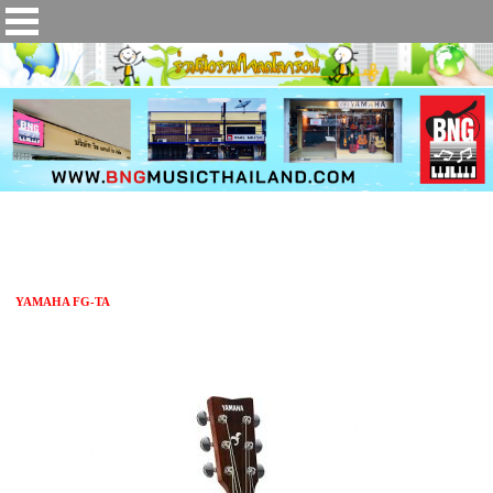
กีตาร์โปร่งไฟฟ้า YAMAHA FG-TA
YAMAHA FG-TA