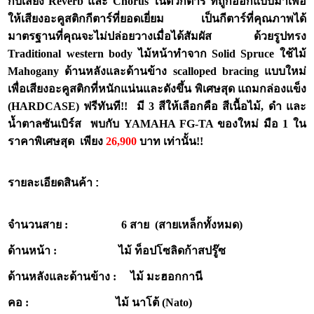
กับเสียง Reverb และ Chorus ในตัวกีต้าร์ ที่ถูกออกแบบมาเพื่อ
ให้เสียงอะคูสติกกีตาร์ที่ยอดเยี่ยม เป็นกีตาร์ที่คุณภาพได้
มาตรฐานที่คุณจะไม่ปล่อยวางเมื่อได้สัมผัส ด้วยรูปทรง
Traditional western body ไม้หน้าทำจาก Solid Spruce ใช้ไม้
Mahogany ด้านหลังและด้านข้าง scalloped bracing แบบใหม่
เพื่อเสียงอะคูสติกที่หนักแน่นและดังขึ้น พิเศษสุด แถมกล่องแข็ง
(HARDCASE) ฟรีทันที!! มี 3 สีให้เลือกคือ สีเนื้อไม้, ดำ และ
น้ำตาลซันเบิร์ส พบกับ YAMAHA FG-TA ของใหม่ มือ 1 ใน
ราคาพิเศษสุด เพียง
26,900
บาท เท่านั้น!!
รายละเอียดสินค้า :
จำนวนสาย : 6 สาย (สายเหล็กทั้งหมด)
ด้านหน้า : ไม้ ท็อปโซลิดก้าสปรู๊ซ
ด้านหลังและด้านข้าง : ไม้ มะฮอกกานี
คอ : ไม้ นาโต้ (Nato)