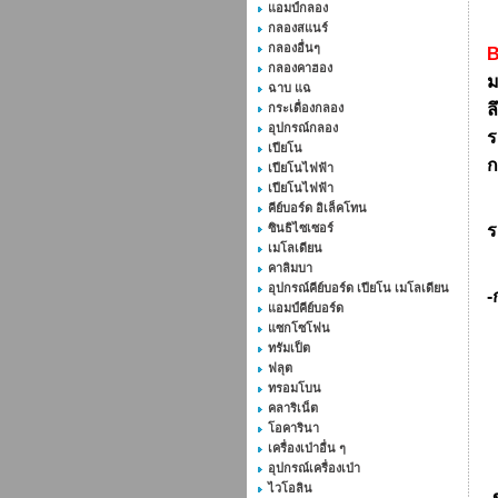
แอมป์กลอง
กลองสแนร์
กลองอื่นๆ
B
กลองคาฮอง
ม
ฉาบ แฉ
ล
กระเดื่องกลอง
อุปกรณ์กลอง
ร
เปียโน
ก
เปียโนไฟฟ้า
เปียโนไฟฟ้า
คีย์บอร์ด อิเล็คโทน
ซินธิไซเซอร์
ร
เมโลเดียน
คาลิมบา
อุปกรณ์คีย์บอร์ด เปียโน เมโลเดียน
-
แอมป์คีย์บอร์ด
แซกโซโฟน
ทรัมเป็ต
ฟลุต
ทรอมโบน
คลาริเน็ต
โอคารินา
เครื่องเป่าอื่น ๆ
อุปกรณ์เครื่องเป่า
ไวโอลิน
-