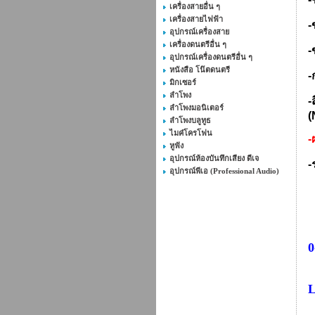
เครื่องสายอื่น ๆ
เครื่องสายไฟฟ้า
-
อุปกรณ์เครื่องสาย
เครื่องดนตรีอื่น ๆ
-
อุปกรณ์เครื่องดนตรีอื่น ๆ
หนังสือ โน๊ตดนตรี
-
มิกเซอร์
ลำโพง
-
ลำโพงมอนิเตอร์
(
ลำโพงบลูทูธ
ไมค๋โครโฟน
-
หูฟัง
อุปกรณ์ห้องบันทึกเสียง ดีเจ
-
อุปกรณ์พีเอ (Professional Audio)
0
L