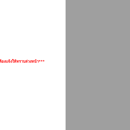
้องแจ้งให้ทราบล่วงหน้า***