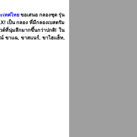
ระเทศไทย
ขอเสนอ กลองชุด รุ่น
! เป็น กลอง ที่มีกลองเบสดรัม
์ที่นุ่มลึกมากขึ้นกว่าปกติ! ใน
์ ขาแฉ, ขาสแนร์, ขาไฮแฮ็ท,