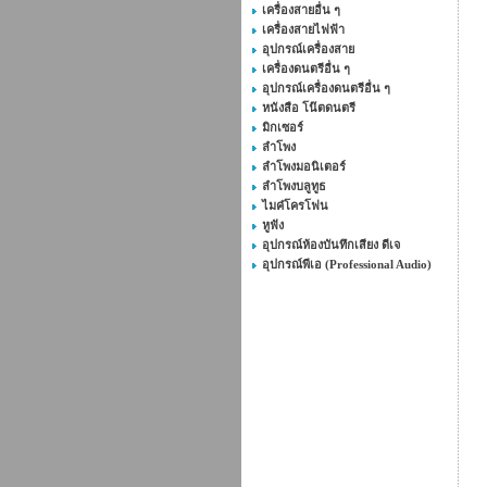
เครื่องสายอื่น ๆ
เครื่องสายไฟฟ้า
อุปกรณ์เครื่องสาย
เครื่องดนตรีอื่น ๆ
อุปกรณ์เครื่องดนตรีอื่น ๆ
หนังสือ โน๊ตดนตรี
มิกเซอร์
ลำโพง
ลำโพงมอนิเตอร์
ลำโพงบลูทูธ
ไมค๋โครโฟน
หูฟัง
อุปกรณ์ห้องบันทึกเสียง ดีเจ
อุปกรณ์พีเอ (Professional Audio)