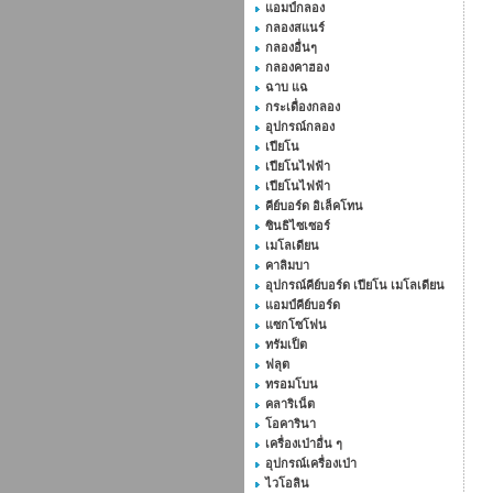
แอมป์กลอง
กลองสแนร์
กลองอื่นๆ
กลองคาฮอง
ฉาบ แฉ
กระเดื่องกลอง
อุปกรณ์กลอง
เปียโน
เปียโนไฟฟ้า
เปียโนไฟฟ้า
คีย์บอร์ด อิเล็คโทน
ซินธิไซเซอร์
เมโลเดียน
คาลิมบา
อุปกรณ์คีย์บอร์ด เปียโน เมโลเดียน
แอมป์คีย์บอร์ด
แซกโซโฟน
ทรัมเป็ต
ฟลุต
ทรอมโบน
คลาริเน็ต
โอคารินา
เครื่องเป่าอื่น ๆ
อุปกรณ์เครื่องเป่า
ไวโอลิน