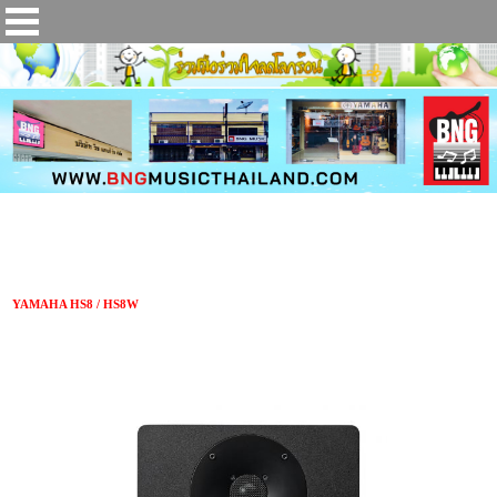
ลำโพงมอนิเตอร์ YAMAHA HS8/HS8W
YAMAHA HS8 / HS8W