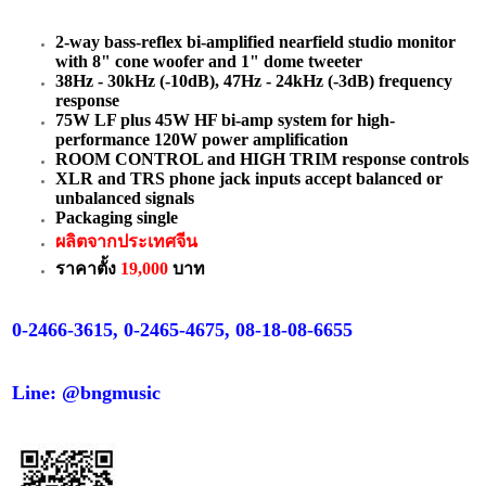
2-way bass-reflex bi-amplified nearfield studio monitor
with 8" cone woofer and 1" dome tweeter
38Hz - 30kHz (-10dB), 47Hz - 24kHz (-3dB) frequency
response
75W LF plus 45W HF bi-amp system for high-
performance 120W power amplification
ROOM CONTROL and HIGH TRIM response controls
XLR and TRS phone jack inputs accept balanced or
unbalanced signals
Packaging single
ผลิตจากประเทศจีน
ราคาตั้ง
19,000
บาท
0-
2466-3615, 0-2465-4675, 08-18-08-6655
Line: @bngmusic