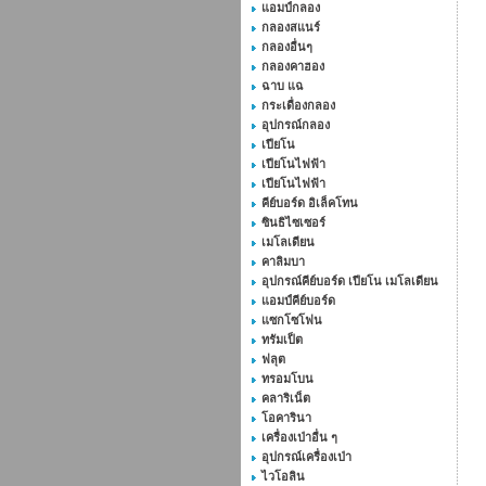
แอมป์กลอง
กลองสแนร์
กลองอื่นๆ
กลองคาฮอง
ฉาบ แฉ
กระเดื่องกลอง
อุปกรณ์กลอง
เปียโน
เปียโนไฟฟ้า
เปียโนไฟฟ้า
คีย์บอร์ด อิเล็คโทน
ซินธิไซเซอร์
เมโลเดียน
คาลิมบา
อุปกรณ์คีย์บอร์ด เปียโน เมโลเดียน
แอมป์คีย์บอร์ด
แซกโซโฟน
ทรัมเป็ต
ฟลุต
ทรอมโบน
คลาริเน็ต
โอคารินา
เครื่องเป่าอื่น ๆ
อุปกรณ์เครื่องเป่า
ไวโอลิน