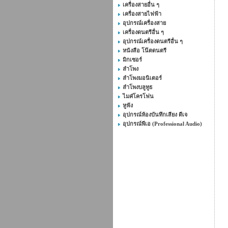
เครื่องสายอื่น ๆ
เครื่องสายไฟฟ้า
อุปกรณ์เครื่องสาย
เครื่องดนตรีอื่น ๆ
อุปกรณ์เครื่องดนตรีอื่น ๆ
หนังสือ โน๊ตดนตรี
มิกเซอร์
ลำโพง
ลำโพงมอนิเตอร์
ลำโพงบลูทูธ
ไมค๋โครโฟน
หูฟัง
อุปกรณ์ห้องบันทึกเสียง ดีเจ
อุปกรณ์พีเอ (Professional Audio)