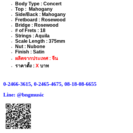
Body Type : Concert
Top : Mahogany
Side/Back : Mahogany
Fretboard : Rosewood
Bridge : Rosewood
# of Frets : 18
Strings : Aquila
Scale Length : 375mm
Nut : Nubone
Finish : Satin
ผลิตจากประเทศ : จีน
ราคาตั้ง
:
X
บาท
0-2466-3615, 0-2465-4675, 08-18-08-6655
Line: @bngmusic