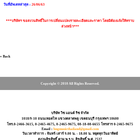
วันที่อัพเดทล่าสุด :
26/06/63
***บริษัทฯ ขอสงวนสิทธิ์ในการเปลี่ยนแปลงรายละเอียดและราคา โดยมิต้องแจ้งให้ทราบ
ล่วงหน้า***
« Back
Copyright © 2010 All Rights Reserved.
-2466-3615, 0-2465-4675, 08-18-08-6655
บริษัท วิช แอนด์ ริช จำกัด
1018/9-10 ถนนเทอดไท แขวงตลาดพลู เขตธนบุรี กรุงเทพฯ 10600
โทร.0-2466-3615, 0-2465-4675, 0-2465-9675, 08-18-08-6655 โทรสาร 0-2465-9675
Email :
bngmusicthailand@gmail.com
วันเวลาทำการ : จันทร์-เสาร์ 9.00 น. - 18.00 น. หยุดทุกวันอาทิตย์
สงวนลิขสิทธิ์ ตาม พ.ร.บ. ลิขสิทธิ์ พ.ศ. 2537