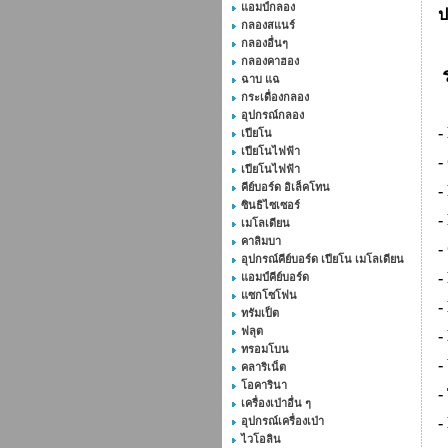
แอมป์กลอง
ป
กลองสแนร์
กลองอื่นๆ
กลองคาฮอง
ฉาบ แฉ
กระเดื่องกลอง
อุปกรณ์กลอง
-
เปียโน
เปียโนไฟฟ้า
-
เปียโนไฟฟ้า
คีย์บอร์ด อิเล็คโทน
-
ซินธิไซเซอร์
-
เมโลเดียน
คาลิมบา
-
อุปกรณ์คีย์บอร์ด เปียโน เมโลเดียน
-
แอมป์คีย์บอร์ด
แซกโซโฟน
-
ทรัมเป็ต
ฟลุต
-
ทรอมโบน
-
คลาริเน็ต
โอคารินา
-
เครื่องเป่าอื่น ๆ
-
อุปกรณ์เครื่องเป่า
ไวโอลิน