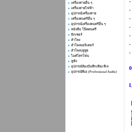
-
เครื่องสายอื่น ๆ
เครื่องสายไฟฟ้า
-
อุปกรณ์เครื่องสาย
-
เครื่องดนตรีอื่น ๆ
อุปกรณ์เครื่องดนตรีอื่น ๆ
-
หนังสือ โน๊ตดนตรี
-
มิกเซอร์
ลำโพง
-
ลำโพงมอนิเตอร์
ลำโพงบลูทูธ
-
ไมค๋โครโฟน
หูฟัง
อุปกรณ์ห้องบันทึกเสียง ดีเจ
0
อุปกรณ์พีเอ (Professional Audio)
L